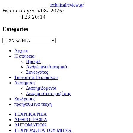
technicalreview.gr
Wednesday:5th/08/ 2026:
T23:20:14
Categories
Αρχικη
Η εταιρεια
Προφίλ
Ανθρώπινο Δυναμικό
Συνεργάτες
Ταυτοτητα Περιοδικου
Διαφημιση
Διαφημιζομενοι
Διαφημιστειτε μαζί μας
Συνδρομες
προηγουμενα τευχη
ΤΕΧΝΙΚΑ ΝΕΑ
ΑΡΘΡΟΓΡΑΦΙΑ
AUTOMATION
ΤΕΧΝΟΛΟΓΙΑ ΤΟΥ ΜΗΝΑ