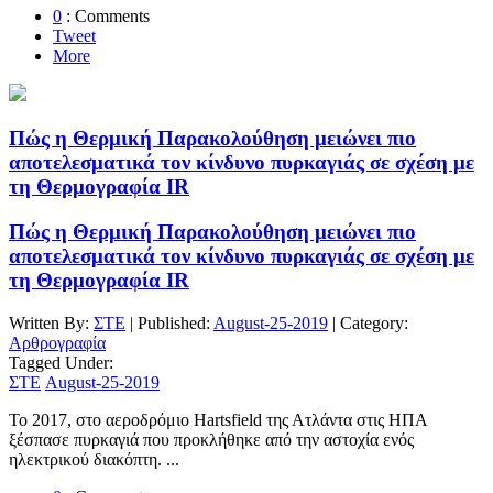
0
: Comments
Tweet
More
Πώς η Θερμική Παρακολούθηση μειώνει πιο
αποτελεσματικά τον κίνδυνο πυρκαγιάς σε σχέση με
τη Θερμογραφία IR
Πώς η Θερμική Παρακολούθηση μειώνει πιο
αποτελεσματικά τον κίνδυνο πυρκαγιάς σε σχέση με
τη Θερμογραφία IR
Written By:
ΣΤΕ
| Published:
August-25-2019
| Category:
Αρθρογραφία
Tagged Under:
ΣΤΕ
August-25-2019
Το 2017, στο αεροδρόμιο Hartsfield της Ατλάντα στις ΗΠΑ
ξέσπασε πυρκαγιά που προκλήθηκε από την αστοχία ενός
ηλεκτρικού διακόπτη. ...