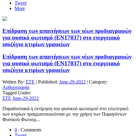
Tweet
More
Επίδραση των απαιτήσεων των νέων προδιαγραφών
για φυσικό φωτισμό (ΕΝ17037) στο ενεργειακό
ισοζύγιο κτιρίων γραφείων
Επίδραση των απαιτήσεων των νέων προδιαγραφών
για φυσικό φωτισμό (ΕΝ17037) στο ενεργειακό
ισοζύγιο κτιρίων γραφείων
Written By:
ΣΤΕ
| Published:
June-29-2022
| Category:
Αρθρογραφία
Tagged Under:
ΣΤΕ
June-29-2022
Παραδοσιακά η εκτίμηση του φυσικού φωτισμού στο εσωτερικό
των κτιρίων πραγματοποιούνταν με την χρήση των Παραγόντων
Φυσικού Φωτισμ...
0
: Comments
Tweet