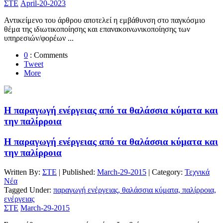
ΣΤΕ
April-20-2023
Αντικείμενο του άρθρου αποτελεί η εμβάθυνση στο παγκόσμιο
θέμα της ιδιωτικοποίησης και επανακοινωνικοποίησης των
υπηρεσιών/φορέων ...
0
: Comments
Tweet
More
Η παραγωγή ενέργειας από τα θαλάσσια κύματα και
την παλίρροια
Η παραγωγή ενέργειας από τα θαλάσσια κύματα και
την παλίρροια
Written By:
ΣΤΕ
| Published:
March-29-2015
| Category:
Τεχνικά
Νέα
Tagged Under:
παραγωγή ενέργειας, θαλάσσια κύματα, παλίρροια,
ενέργειας
ΣΤΕ
March-29-2015