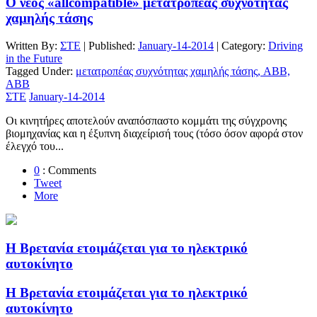
O νέος «allcompatible» μετατροπέας συχνότητας
χαμηλής τάσης
Written By:
ΣΤΕ
| Published:
January-14-2014
| Category:
Driving
in the Future
Tagged Under:
μετατροπέας συχνότητας χαμηλής τάσης, ABB,
ΑΒΒ
ΣΤΕ
January-14-2014
Οι κινητήρες αποτελούν αναπόσπαστο κομμάτι της σύγχρονης
βιομηχανίας και η έξυπνη διαχείρισή τους (τόσο όσον αφορά στον
έλεγχό του...
0
: Comments
Tweet
More
Η Βρετανία ετοιμάζεται για το ηλεκτρικό
αυτοκίνητο
Η Βρετανία ετοιμάζεται για το ηλεκτρικό
αυτοκίνητο