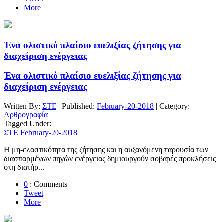
More
Ένα ολιστικό πλαίσιο ευελιξίας ζήτησης για
διαχείριση ενέργειας
Ένα ολιστικό πλαίσιο ευελιξίας ζήτησης για
διαχείριση ενέργειας
Written By:
ΣΤΕ
| Published:
February-20-2018
| Category:
Αρθρογραφία
Tagged Under:
ΣΤΕ
February-20-2018
Η μη-ελαστικότητα της ζήτησης και η αυξανόμενη παρουσία των
διασπαρμένων πηγών ενέργειας δημιουργούν σοβαρές προκλήσεις
στη διατήρ...
0
: Comments
Tweet
More