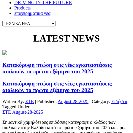
DRIVING IN THE FUTURE
Products
επιχειρηματικα νεα
LATEST
NEWS
Κατακόρυφη πτώση στις νέες εγκαταστάσεις
αιολικών το πρώτο εξάμηνο του 2025
Κατακόρυφη πτώση στις νέες εγκαταστάσεις
αιολικών το πρώτο εξάμηνο του 2025
Written By:
ΣΤΕ
| Published:
August-28-2025
| Category:
Ειδήσεις
Tagged Under:
ΣΤΕ
August-28-2025
Σημαντικά χαμηλότερες επιδόσεις κατέγραψε ο κλάδος των
αιολικών στην Ελλάδα κατά το πρώτο εξάμηνο του 2025 ως προς
την έκδοση νέων αδειών εγκατάστασης με πηγές της αγοράς να