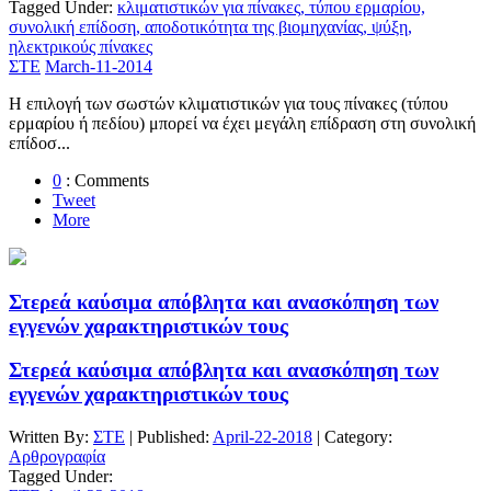
Tagged Under:
κλιματιστικών για πίνακες, τύπου ερμαρίου,
συνολική επίδοση, αποδοτικότητα της βιομηχανίας, ψύξη,
ηλεκτρικούς πίνακες
ΣΤΕ
March-11-2014
Η επιλογή των σωστών κλιματιστικών για τους πίνακες (τύπου
ερμαρίου ή πεδίου) μπορεί να έχει μεγάλη επίδραση στη συνολική
επίδοσ...
0
: Comments
Tweet
More
Στερεά καύσιμα απόβλητα και ανασκόπηση των
εγγενών χαρακτηριστικών τους
Στερεά καύσιμα απόβλητα και ανασκόπηση των
εγγενών χαρακτηριστικών τους
Written By:
ΣΤΕ
| Published:
April-22-2018
| Category:
Αρθρογραφία
Tagged Under: