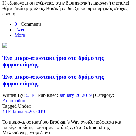
Η εξοικονόμηση ενέργειας στην βιομηχανική παραγωγή αποτελεί
θέμα ιδιαίτερης αξίας. Βασική επιδίωξη και πρωταρχικός στόχος
είναι η ...
0
: Comments
Tweet
More
Ένα μικρο-αποστακτήριο στο δρόμο της
ψηφιοποίησης
Ένα μικρο-αποστακτήριο στο δρόμο της
ψηφιοποίησης
Written By:
ΣΤΕ
| Published:
January-20-2019
| Category:
Automation
Tagged Under:
ΣΤΕ
January-20-2019
Το μικρο-αποστακτήριο Brodgan’s Way άνοιξε πρόσφατα και
παράγει πρώτης ποιότητας ποτά τζιν, στο Richmond της
Μελβούρνης, στην Αυστ...