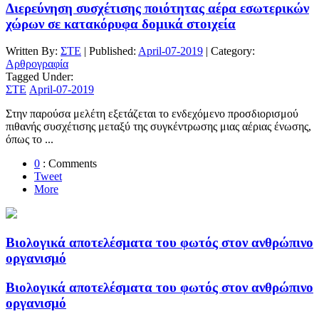
Διερεύνηση συσχέτισης ποιότητας αέρα εσωτερικών
χώρων σε κατακόρυφα δομικά στοιχεία
Written By:
ΣΤΕ
| Published:
April-07-2019
| Category:
Αρθρογραφία
Tagged Under:
ΣΤΕ
April-07-2019
Στην παρούσα μελέτη εξετάζεται το ενδεχόμενο προσδιορισμού
πιθανής συσχέτισης μεταξύ της συγκέντρωσης μιας αέριας ένωσης,
όπως το ...
0
: Comments
Tweet
More
Βιολογικά αποτελέσματα του φωτός στον ανθρώπινο
οργανισμό
Βιολογικά αποτελέσματα του φωτός στον ανθρώπινο
οργανισμό