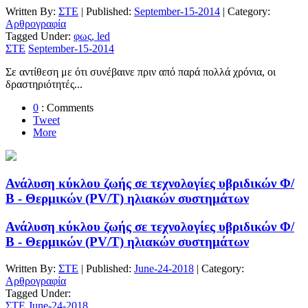
Written By:
ΣΤΕ
| Published:
September-15-2014
| Category:
Αρθρογραφία
Tagged Under:
φως, led
ΣΤΕ
September-15-2014
Σε αντίθεση με ότι συνέβαινε πριν από παρά πολλά χρόνια, οι
δραστηριότητές...
0
: Comments
Tweet
More
Ανάλυση κύκλου ζωής σε τεχνολογίες υβριδικών Φ/
Β - Θερμικών (PV/T) ηλιακών συστημάτων
Ανάλυση κύκλου ζωής σε τεχνολογίες υβριδικών Φ/
Β - Θερμικών (PV/T) ηλιακών συστημάτων
Written By:
ΣΤΕ
| Published:
June-24-2018
| Category:
Αρθρογραφία
Tagged Under:
ΣΤΕ
June-24-2018