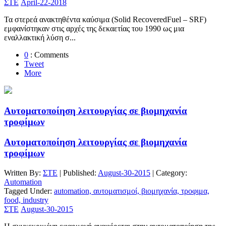
ΣΤΕ
April-22-2018
Τα στερεά ανακτηθέντα καύσιμα (Solid RecoveredFuel – SRF)
εμφανίστηκαν στις αρχές της δεκαετίας του 1990 ως μια
εναλλακτική λύση σ...
0
: Comments
Tweet
More
Αυτοματοποίηση λειτουργίας σε βιομηχανία
τροφίμων
Αυτοματοποίηση λειτουργίας σε βιομηχανία
τροφίμων
Written By:
ΣΤΕ
| Published:
August-30-2015
| Category:
Automation
Tagged Under:
automation, αυτοματισμοί, βιομηχανία, τροφιμα,
food, industry
ΣΤΕ
August-30-2015