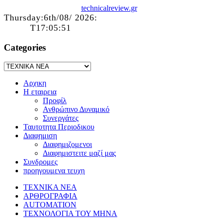
technicalreview.gr
Thursday:6th/08/ 2026:
T17:05:51
Categories
Αρχικη
Η εταιρεια
Προφίλ
Ανθρώπινο Δυναμικό
Συνεργάτες
Ταυτοτητα Περιοδικου
Διαφημιση
Διαφημιζομενοι
Διαφημιστειτε μαζί μας
Συνδρομες
προηγουμενα τευχη
ΤΕΧΝΙΚΑ ΝΕΑ
ΑΡΘΡΟΓΡΑΦΙΑ
AUTOMATION
ΤΕΧΝΟΛΟΓΙΑ ΤΟΥ ΜΗΝΑ