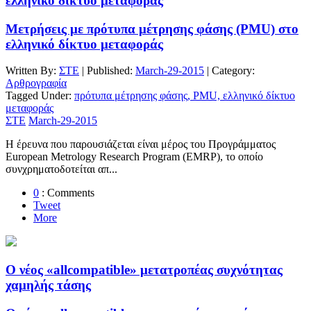
ελληνικό δίκτυο μεταφοράς
Μετρήσεις με πρότυπα μέτρησης φάσης (PMU) στο
ελληνικό δίκτυο μεταφοράς
Written By:
ΣΤΕ
| Published:
March-29-2015
| Category:
Αρθρογραφία
Tagged Under:
πρότυπα μέτρησης φάσης, PMU, ελληνικό δίκτυο
μεταφοράς
ΣΤΕ
March-29-2015
H έρευνα που παρουσιάζεται είναι μέρος του Προγράμματος
European Metrology Research Program (EMRP), το οποίο
συνχρηματοδοτείται απ...
0
: Comments
Tweet
More
O νέος «allcompatible» μετατροπέας συχνότητας
χαμηλής τάσης