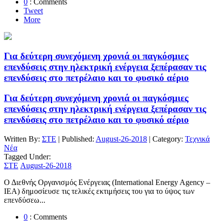
0
: Comments
Tweet
More
Για δεύτερη συνεχόμενη χρονιά οι παγκόσμιες
επενδύσεις στην ηλεκτρική ενέργεια ξεπέρασαν τις
επενδύσεις στο πετρέλαιο και το φυσικό αέριο
Για δεύτερη συνεχόμενη χρονιά οι παγκόσμιες
επενδύσεις στην ηλεκτρική ενέργεια ξεπέρασαν τις
επενδύσεις στο πετρέλαιο και το φυσικό αέριο
Written By:
ΣΤΕ
| Published:
August-26-2018
| Category:
Τεχνικά
Νέα
Tagged Under:
ΣΤΕ
August-26-2018
Ο Διεθνής Οργανισμός Ενέργειας (International Energy Agency –
IEA) δημοσίευσε τις τελικές εκτιμήσεις του για το ύψος των
επενδύσεω...
0
: Comments