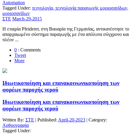
Automation
Tagged Under:
τεχνολογία, τεχνολογία παραγωγής μοριοσανίδων,
μοριοσανίδων
ΣΤΕ
March-29-2015
Η εταιρία Pfeiderer, στη Βαυαρία της Γερμανίας, αντικατέστησε το
απαρχαιωμένο σύστημα παραγωγής με ένα απόλυτα σύγχρονο και
πλέον ...
0
: Comments
Tweet
More
Ιδιωτικοποίηση και επανακοινωνικοποίηση των
φορέων παροχής νερού
Ιδιωτικοποίηση και επανακοινωνικοποίηση των
φορέων παροχής νερού
Written By:
ΣΤΕ
| Published:
April-20-2023
| Category:
Αρθρογραφία
Tagged Under: