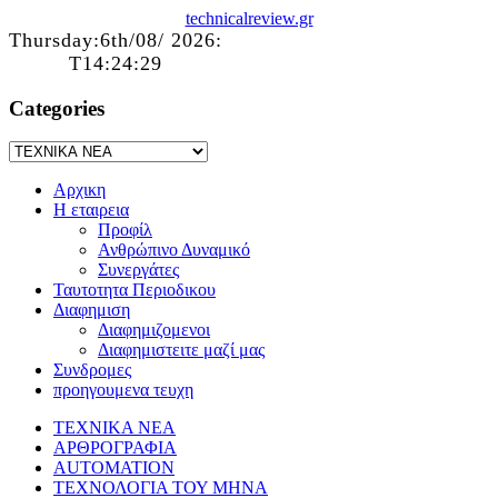
technicalreview.gr
Thursday:6th/08/ 2026:
T14:24:29
Categories
Αρχικη
Η εταιρεια
Προφίλ
Ανθρώπινο Δυναμικό
Συνεργάτες
Ταυτοτητα Περιοδικου
Διαφημιση
Διαφημιζομενοι
Διαφημιστειτε μαζί μας
Συνδρομες
προηγουμενα τευχη
ΤΕΧΝΙΚΑ ΝΕΑ
ΑΡΘΡΟΓΡΑΦΙΑ
AUTOMATION
ΤΕΧΝΟΛΟΓΙΑ ΤΟΥ ΜΗΝΑ