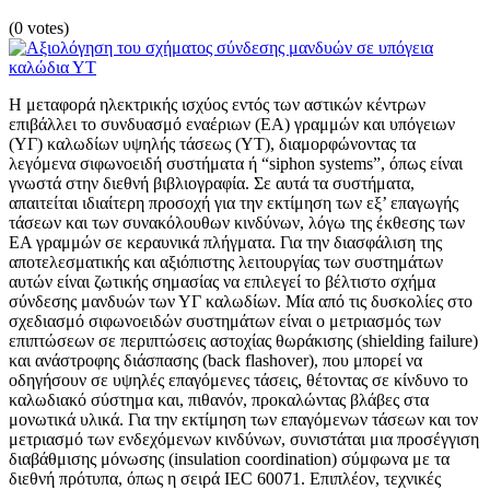
(0 votes)
Η μεταφορά ηλεκτρικής ισχύος εντός των αστικών κέντρων
επιβάλλει το συνδυασμό εναέριων (ΕΑ) γραμμών και υπόγειων
(ΥΓ) καλωδίων υψηλής τάσεως (ΥΤ), διαμορφώνοντας τα
λεγόμενα σιφωνοειδή συστήματα ή “siphon systems”, όπως είναι
γνωστά στην διεθνή βιβλιογραφία. Σε αυτά τα συστήματα,
απαιτείται ιδιαίτερη προσοχή για την εκτίμηση των εξ’ επαγωγής
τάσεων και των συνακόλουθων κινδύνων, λόγω της έκθεσης των
ΕΑ γραμμών σε κεραυνικά πλήγματα. Για την διασφάλιση της
αποτελεσματικής και αξιόπιστης λειτουργίας των συστημάτων
αυτών είναι ζωτικής σημασίας να επιλεγεί το βέλτιστο σχήμα
σύνδεσης μανδυών των ΥΓ καλωδίων. Μία από τις δυσκολίες στο
σχεδιασμό σιφωνοειδών συστημάτων είναι ο μετριασμός των
επιπτώσεων σε περιπτώσεις αστοχίας θωράκισης (shielding failure)
και ανάστροφης διάσπασης (back flashover), που μπορεί να
οδηγήσουν σε υψηλές επαγόμενες τάσεις, θέτοντας σε κίνδυνο το
καλωδιακό σύστημα και, πιθανόν, προκαλώντας βλάβες στα
μονωτικά υλικά. Για την εκτίμηση των επαγόμενων τάσεων και τον
μετριασμό των ενδεχόμενων κινδύνων, συνιστάται μια προσέγγιση
διαβάθμισης μόνωσης (insulation coordination) σύμφωνα με τα
διεθνή πρότυπα, όπως η σειρά IEC 60071. Επιπλέον, τεχνικές