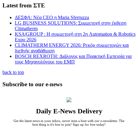
Latest from ΣΤΕ
ΔΕΣΦΑ: Νέα CEO η Maria Sferruzza
LG BUSINESS SOLUTIONS: Συμμετοχή στην έκθεση
Climatherm
KSA|GROUP : Η συμμετοχή στη 2η Automation & Robotics
Expo 2026
CLIMATHERM ENERGY 2026: Ρεκόρ συμμετοχών και
διεθνής αναβάθμιση
BOSCH REXROTH: Διάλογος και Πρακτική Εμπειρία για
τους Μηχανολόγους του ΕΜΠ
back to top
Subscribe to our e-news
Daily E-News Delivery
Get the latest news in your inbox, never miss a beat with our e-newsletter. The
best thing is it's free to join! Sign up for free today!