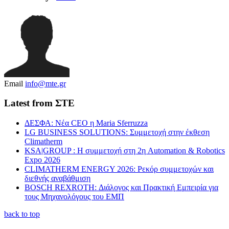
Email
info@mte.gr
Latest from ΣΤΕ
ΔΕΣΦΑ: Νέα CEO η Maria Sferruzza
LG BUSINESS SOLUTIONS: Συμμετοχή στην έκθεση
Climatherm
KSA|GROUP : Η συμμετοχή στη 2η Automation & Robotics
Expo 2026
CLIMATHERM ENERGY 2026: Ρεκόρ συμμετοχών και
διεθνής αναβάθμιση
BOSCH REXROTH: Διάλογος και Πρακτική Εμπειρία για
τους Μηχανολόγους του ΕΜΠ
back to top