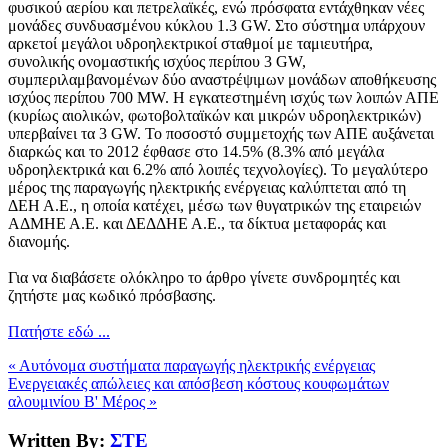
φυσικού αερίου και πετρελαϊκές, ενώ πρόσφατα εντάχθηκαν νέες
μονάδες συνδυασμένου κύκλου 1.3 GW. Στο σύστημα υπάρχουν
αρκετοί μεγάλοι υδροηλεκτρικοί σταθμοί με ταμιευτήρα,
συνολικής ονομαστικής ισχύος περίπου 3 GW,
συμπεριλαμβανομένων δύο αναστρέψιμων μονάδων αποθήκευσης
ισχύος περίπου 700 MW. Η εγκατεστημένη ισχύς των λοιπών ΑΠΕ
(κυρίως αιολικών, φωτοβολταϊκών και μικρών υδροηλεκτρικών)
υπερβαίνει τα 3 GW. Το ποσοστό συμμετοχής των ΑΠΕ αυξάνεται
διαρκώς και το 2012 έφθασε στο 14.5% (8.3% από μεγάλα
υδροηλεκτρικά και 6.2% από λοιπές τεχνολογίες). Το μεγαλύτερο
μέρος της παραγωγής ηλεκτρικής ενέργειας καλύπτεται από τη
ΔΕΗ Α.Ε., η οποία κατέχει, μέσω των θυγατρικών της εταιρειών
ΑΔΜΗΕ Α.Ε. και ΔΕΔΔΗΕ Α.Ε., τα δίκτυα μεταφοράς και
διανομής.
Για να διαβάσετε ολόκληρο το άρθρο γίνετε συνδρομητές και
ζητήστε μας κωδικό πρόσβασης.
Πατήστε εδώ ...
« Αυτόνομα συστήματα παραγωγής ηλεκτρικής ενέργειας
Ενεργειακές απώλειες και απόσβεση κόστους κουφωμάτων
αλουμινίου Β' Μέρος »
Written By:
ΣΤΕ