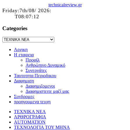
technicalreview.gr
Friday:7th/08/ 2026:
T08:07:12
Categories
Αρχικη
Η εταιρεια
Προφίλ
Ανθρώπινο Δυναμικό
Συνεργάτες
Ταυτοτητα Περιοδικου
Διαφημιση
Διαφημιζομενοι
Διαφημιστειτε μαζί μας
Συνδρομες
προηγουμενα τευχη
ΤΕΧΝΙΚΑ ΝΕΑ
ΑΡΘΡΟΓΡΑΦΙΑ
AUTOMATION
ΤΕΧΝΟΛΟΓΙΑ ΤΟΥ ΜΗΝΑ