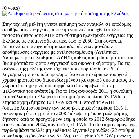
(0 votes)
Στην τεχνική μελέτη γίνεται εκτίμηση των αναγκών σε υποδομές
αποθήκευσης ενέργειας, προκειμένου να επιτευχθεί υψηλό
ποσοστό διείσδυσης ΑΠΕ στο σύστημα ηλεκτρικής ενέργειας της
Ελλάδας τις επόμενες δεκαετίες, έως το 2050. Στη συνέχεια,
διερευνάται η αναγκαιότητα κατασκευής νέων μονάδων
αποθήκευσης ενέργειας με αντλησιοταμίευση (Αντλητικοί
Υδροηλεκτρικοί Σταθμοί – ΑΥΗΣ), καθώς και η σκοπιμότητα και
βιωσιμότητά τους από ενεργειακή και οικονομική άποψη. Για τις
ανάγκες της μελέτης αναπτύχθηκε και εφαρμόσθηκε ειδικό
λογισμικό, με το οποίο προσομοιώνονται τα κύρια λειτουργικά
χαρακτηριστικά του διασυνδεδεμένου ηλεκτρικού συστήματος της
χώρας στη σημερινή του μορφή και στην προβλεπόμενη
μελλοντική του ανάπτυξη. Για το έτος αναφοράς 2011 η συνολική
κατανάλωση στο Ελληνικό σύστημα ήταν περίπου 53 TWh με
ετήσια αιχμή ζήτησης 10.1 GW και συμμετοχή των ΑΠΕ
(συμπεριλαμβανομένων των υδροηλεκτρικών) περίπου 13%. Η
οικονομική ύφεση μετά το 2008 διέκοψε τη διαρκή αύξηση της
ζήτησης κατά τα προηγούμενα έτη, η οποία το 2012 διαμορφώθηκε
στα επίπεδα του 2004, κοντά στις 51 ΤWh. Το σύστημα παραγωγής
περιλαμβάνει πολλές μη-ευέλικτες λιγνιτικές μονάδες (22 σταθμοί
συνολικής ισχύος άνω των 5 GW), και περίπου 3.5 GW μονάδες