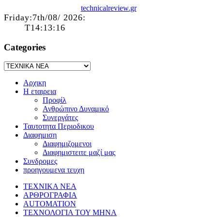
technicalreview.gr
Friday:7th/08/ 2026:
T14:13:16
Categories
Αρχικη
Η εταιρεια
Προφίλ
Ανθρώπινο Δυναμικό
Συνεργάτες
Ταυτοτητα Περιοδικου
Διαφημιση
Διαφημιζομενοι
Διαφημιστειτε μαζί μας
Συνδρομες
προηγουμενα τευχη
ΤΕΧΝΙΚΑ ΝΕΑ
ΑΡΘΡΟΓΡΑΦΙΑ
AUTOMATION
ΤΕΧΝΟΛΟΓΙΑ ΤΟΥ ΜΗΝΑ