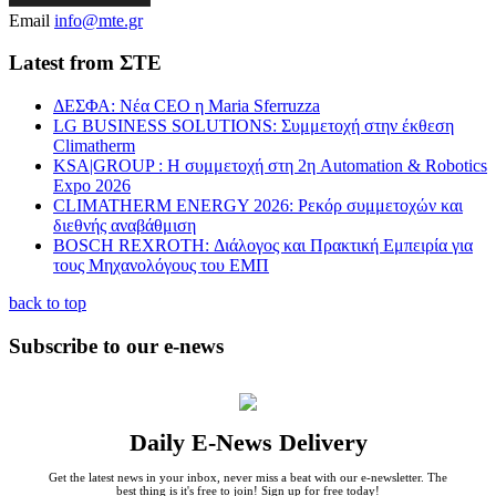
Email
info@mte.gr
Latest from ΣΤΕ
ΔΕΣΦΑ: Νέα CEO η Maria Sferruzza
LG BUSINESS SOLUTIONS: Συμμετοχή στην έκθεση
Climatherm
KSA|GROUP : Η συμμετοχή στη 2η Automation & Robotics
Expo 2026
CLIMATHERM ENERGY 2026: Ρεκόρ συμμετοχών και
διεθνής αναβάθμιση
BOSCH REXROTH: Διάλογος και Πρακτική Εμπειρία για
τους Μηχανολόγους του ΕΜΠ
back to top
Subscribe to our e-news
Daily E-News Delivery
Get the latest news in your inbox, never miss a beat with our e-newsletter. The
best thing is it's free to join! Sign up for free today!