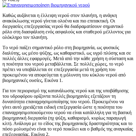
Καθώς αυξάνεται η έλλειψη νερού στον πλανήτη, η ανάγκη
ανακύκλωσης νερού γίνεται ολοένα και πιο επιτακτική. Οι
διεργασίες επεξεργασίας νερού θα διαδραματίσουν σημαντικό
ρόλο στη διασφάλιση ενός ασφαλούς και σταθερού μέλλοντος για
ολόκληρο τον πλανήτη.
Tο νερό παίζει σημαντικό ρόλο στη βιομηχανία, ως φυσικός
διαλύτης, ως μέσο ψύξης, ως καθαριστικό, ως υγρό πλύσης και σε
πολλές άλλες εφαρμογές. Μετά από την κάθε χρήση η σύσταση και
η ποιότητα του νερού μεταβάλλεται. Σε πολλές χώρες, το νερό
πρέπει να υποβάλλεται σε επεξεργασία μετά τη χρήση του
προκειμένου να αποφεύγεται η μόλυνση του κύκλου νερού από
βιομηχανικές ουσίες, Εικόνα 1.
Για τον περιορισμό της κατανάλωσης νερού και της υποβάθμισης
του υδροφόρου ορίζοντα πολλές βιομηχανίες εξετάζουν τη
δυνατότητα επαναχρησιμοποίησης του νερού. Προκειμένου να
γίνει αυτό χρειάζεται ειδική επεξεργασία ώστε η ποιότητα του
επαναχρησιμοποιούμενου νερού να είναι κατάλληλη για τη βασική
βιομηχανική διεργασία (πχ ψύξη, καθαρισμό, κυρίως παραγωγή
κλπ). Ανάλογα με το είδος της βιομηχανικής δραστηριότητας και το
πόσο μολυσμένο είναι το νερό ποικίλει και ο βαθμός της αναγκαίας
επεξεργασίας, Εικόνα 2.