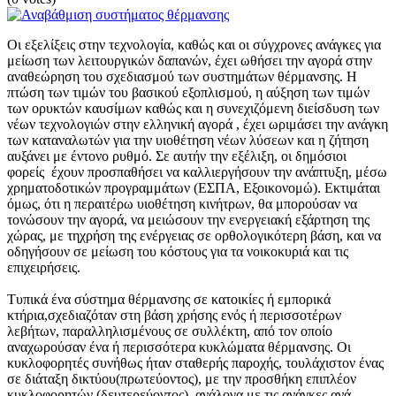
Οι εξελίξεις στην τεχνολογία, καθώς και οι σύγχρονες ανάγκες για
μείωση των λειτουργικών δαπανών, έχει ωθήσει την αγορά στην
αναθεώρηση του σχεδιασμού των συστημάτων θέρμανσης. Η
πτώση των τιμών του βασικού εξοπλισμού, η αύξηση των τιμών
των ορυκτών καυσίμων καθώς και η συνεχιζόμενη διείσδυση των
νέων τεχνολογιών στην ελληνική αγορά , έχει ωριμάσει την ανάγκη
των καταναλωτών για την υιοθέτηση νέων λύσεων και η ζήτηση
αυξάνει με έντονο ρυθμό. Σε αυτήν την εξέλιξη, οι δημόσιοι
φορείς έχουν προσπαθήσει να καλλιεργήσουν την ανάπτυξη, μέσω
χρηματοδοτικών προγραμμάτων (ΕΣΠΑ, Εξοικονομώ). Εκτιμάται
όμως, ότι η περαιτέρω υιοθέτηση κινήτρων, θα μπορούσαν να
τονώσουν την αγορά, να μειώσουν την ενεργειακή εξάρτηση της
χώρας, με τηχρήση της ενέργειας σε ορθολογικότερη βάση, και να
οδηγήσουν σε μείωση του κόστους για τα νοικοκυριά και τις
επιχειρήσεις.
Τυπικά ένα σύστημα θέρμανσης σε κατοικίες ή εμπορικά
κτήρια,σχεδιαζόταν στη βάση χρήσης ενός ή περισσοτέρων
λεβήτων, παραλληλισμένους σε συλλέκτη, από τον οποίο
αναχωρούσαν ένα ή περισσότερα κυκλώματα θέρμανσης. Οι
κυκλοφορητές συνήθως ήταν σταθερής παροχής, τουλάχιστον ένας
σε διάταξη δικτύου(πρωτεύοντος), με την προσθήκη επιπλέον
κυκλοφορητών (δευτερεύοντος), ανάλογα με τις ανάγκες ανά