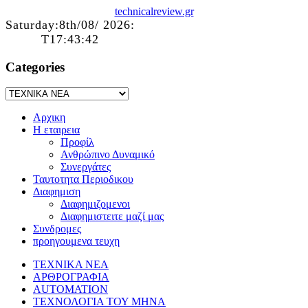
technicalreview.gr
Saturday:8th/08/ 2026:
T17:43:42
Categories
Αρχικη
Η εταιρεια
Προφίλ
Ανθρώπινο Δυναμικό
Συνεργάτες
Ταυτοτητα Περιοδικου
Διαφημιση
Διαφημιζομενοι
Διαφημιστειτε μαζί μας
Συνδρομες
προηγουμενα τευχη
ΤΕΧΝΙΚΑ ΝΕΑ
ΑΡΘΡΟΓΡΑΦΙΑ
AUTOMATION
ΤΕΧΝΟΛΟΓΙΑ ΤΟΥ ΜΗΝΑ