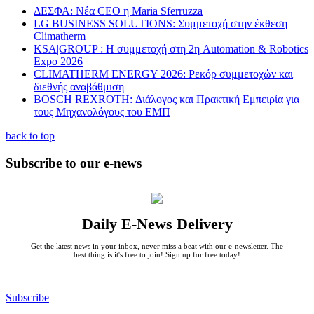
ΔΕΣΦΑ: Νέα CEO η Maria Sferruzza
LG BUSINESS SOLUTIONS: Συμμετοχή στην έκθεση
Climatherm
KSA|GROUP : Η συμμετοχή στη 2η Automation & Robotics
Expo 2026
CLIMATHERM ENERGY 2026: Ρεκόρ συμμετοχών και
διεθνής αναβάθμιση
BOSCH REXROTH: Διάλογος και Πρακτική Εμπειρία για
τους Μηχανολόγους του ΕΜΠ
back to top
Subscribe to our e-news
Daily E-News Delivery
Get the latest news in your inbox, never miss a beat with our e-newsletter. The
best thing is it's free to join! Sign up for free today!
Subscribe