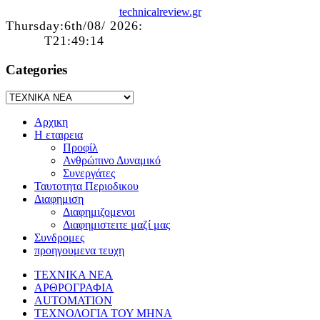
technicalreview.gr
Thursday:6th/08/ 2026:
T21:49:14
Categories
Αρχικη
Η εταιρεια
Προφίλ
Ανθρώπινο Δυναμικό
Συνεργάτες
Ταυτοτητα Περιοδικου
Διαφημιση
Διαφημιζομενοι
Διαφημιστειτε μαζί μας
Συνδρομες
προηγουμενα τευχη
ΤΕΧΝΙΚΑ ΝΕΑ
ΑΡΘΡΟΓΡΑΦΙΑ
AUTOMATION
ΤΕΧΝΟΛΟΓΙΑ ΤΟΥ ΜΗΝΑ