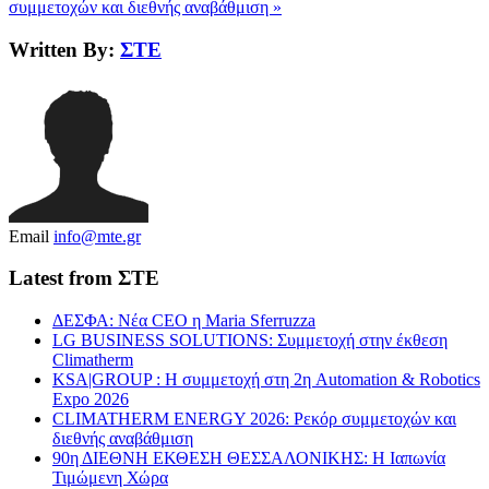
συμμετοχών και διεθνής αναβάθμιση »
Written By:
ΣΤΕ
Email
info@mte.gr
Latest from ΣΤΕ
ΔΕΣΦΑ: Νέα CEO η Maria Sferruzza
LG BUSINESS SOLUTIONS: Συμμετοχή στην έκθεση
Climatherm
KSA|GROUP : Η συμμετοχή στη 2η Automation & Robotics
Expo 2026
CLIMATHERM ENERGY 2026: Ρεκόρ συμμετοχών και
διεθνής αναβάθμιση
90η ΔΙΕΘΝΗ ΕΚΘΕΣΗ ΘΕΣΣΑΛΟΝΙΚΗΣ: Η Ιαπωνία
Τιμώμενη Χώρα