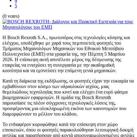
4
5
(0 votes)
Η Bosch Rexroth S.A., πρωτοπόρος στις τεχνολογίες κίνησης και
ελέγχου, υποδέχθηκε με χαρά τους πεμπτοετείς φοιτητές του
Τμήματος Μηχανολόγων Μηχανικών του Εθνικού Μετσόβιου
Πολυτεχνείου (ΕΜΠ) στα γραφεία της, την Πέμπτη 5 Μαρτίου
2026. Η επίσκεψη αυτή αποτέλεσε μέρος της δέσμευσης της
εταιρείας να ενισχύσει τη συνεργασία με την ακαδημαϊκή
κοινότητα και να εμπνεύσει την επόμενη γενιά μηχανικών.
Κατά τη διάρκεια της εκδήλωσης, οι φοιτητές είχαν την ευκαιρία να
εμβαθύνουν στον κόσμο των υδραυλικών ισχύος, μιας
θεμελιώδους τεχνολογίας που κινεί και ελέγχει ένα ευρύ φάσμα
βιομηχανικών εφαρμογών. Η ομάδα της Bosch Rexroth
παρουσίασε τις πλέον σύγχρονες τεχνολογικές λύσεις της,
προσφέροντας μια ολοκληρωμένη εικόνα των καινοτομιών που
διαμορφώνουν το μέλλον του κλάδου.
Το ενδιαφέρον κορυφώθηκε κατά την επίσκεψη στον χώρο
επισκευών, όπου οι φοιτητές παρακολούθησαν λειτουργική δοκιμή
αντλίας και παρατήρησαν από κοντά αποσυναρμολογημένες αντλίες