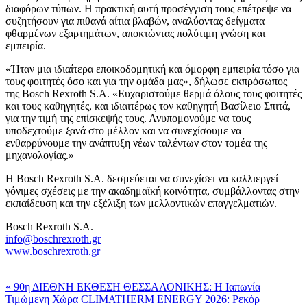
διαφόρων τύπων. Η πρακτική αυτή προσέγγιση τους επέτρεψε να
συζητήσουν για πιθανά αίτια βλαβών, αναλύοντας δείγματα
φθαρμένων εξαρτημάτων, αποκτώντας πολύτιμη γνώση και
εμπειρία.
«Ήταν μια ιδιαίτερα εποικοδομητική και όμορφη εμπειρία τόσο για
τους φοιτητές όσο και για την ομάδα μας», δήλωσε εκπρόσωπος
της Bosch Rexroth S.A. «Ευχαριστούμε θερμά όλους τους φοιτητές
και τους καθηγητές, και ιδιαιτέρως τον καθηγητή Βασίλειο Σπιτά,
για την τιμή της επίσκεψής τους. Ανυπομονούμε να τους
υποδεχτούμε ξανά στο μέλλον και να συνεχίσουμε να
ενθαρρύνουμε την ανάπτυξη νέων ταλέντων στον τομέα της
μηχανολογίας.»
Η Bosch Rexroth S.A. δεσμεύεται να συνεχίσει να καλλιεργεί
γόνιμες σχέσεις με την ακαδημαϊκή κοινότητα, συμβάλλοντας στην
εκπαίδευση και την εξέλιξη των μελλοντικών επαγγελματιών.
Bosch Rexroth S.A.
info@boschrexroth.gr
www.boschrexroth.gr
« 90η ΔΙΕΘΝΗ ΕΚΘΕΣΗ ΘΕΣΣΑΛΟΝΙΚΗΣ: Η Ιαπωνία
Τιμώμενη Χώρα
CLIMATHERM ENERGY 2026: Ρεκόρ