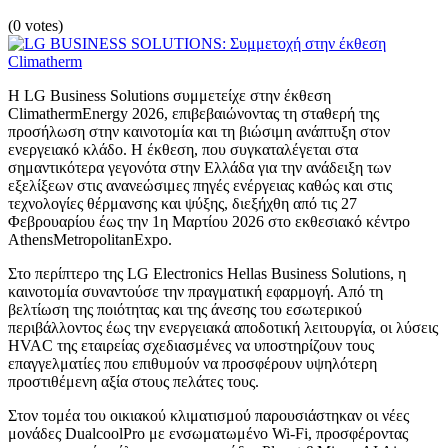
(0 votes)
Η LG Business Solutions συμμετείχε στην έκθεση
ClimathermEnergy 2026, επιβεβαιώνοντας τη σταθερή της
προσήλωση στην καινοτομία και τη βιώσιμη ανάπτυξη στον
ενεργειακό κλάδο. Η έκθεση, που συγκαταλέγεται στα
σημαντικότερα γεγονότα στην Ελλάδα για την ανάδειξη των
εξελίξεων στις ανανεώσιμες πηγές ενέργειας καθώς και στις
τεχνολογίες θέρμανσης και ψύξης, διεξήχθη από τις 27
Φεβρουαρίου έως την 1η Μαρτίου 2026 στο εκθεσιακό κέντρο
AthensMetropolitanExpo.
Στο περίπτερο της LG Electronics Hellas Business Solutions, η
καινοτομία συναντούσε την πραγματική εφαρμογή. Από τη
βελτίωση της ποιότητας και της άνεσης του εσωτερικού
περιβάλλοντος έως την ενεργειακά αποδοτική λειτουργία, οι λύσεις
HVAC της εταιρείας σχεδιασμένες να υποστηρίζουν τους
επαγγελματίες που επιθυμούν να προσφέρουν υψηλότερη
προστιθέμενη αξία στους πελάτες τους.
Στον τομέα του οικιακού κλιματισμού παρουσιάστηκαν οι νέες
μονάδες DualcoolPro με ενσωματωμένο Wi-Fi, προσφέροντας