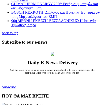
CLIMATHERM ENERGY 2026: Ρεκόρ συμμετοχών και
διεθνής αναβάθμιση
BOSCH REXROTH: Διάλογος και Πρακτική Εμπειρία για
τους Μηχανολόγους του ΕΜΠ
90η ΔΙΕΘΝΗ ΕΚΘΕΣΗ ΘΕΣΣΑΛΟΝΙΚΗΣ: Η Ιαπωνία
Τιμώμενη Χώρα
back to top
Subscribe to our e-news
Daily E-News Delivery
Get the latest news in your inbox, never miss a beat with our e-newsletter. The
best thing is it's free to join! Sign up for free today!
Subscribe
ΠΟΥ ΘΑ ΜΑΣ ΒΡΕΙΤΕ