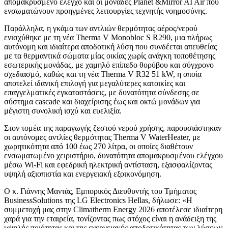
απομακρυσμένο έλεγχο και οι μονάδες Planet &Mirror AI Air που
ενσωματώνουν προηγμένες λειτουργίες τεχνητής νοημοσύνης.
Παράλληλα, η γκάμα των αντλιών θερμότητας αέρος/νερού
ενισχύθηκε με τη νέα Therma V Monobloc S R290, μια πλήρως
αυτόνομη και ιδιαίτερα αποδοτική λύση που συνδέεται απευθείας
με τα θερμαντικά σώματα μίας οικίας χωρίς ανάγκη τοποθέτησης
εσωτερικής μονάδας, με χαμηλό επίπεδο θορύβου και σύγχρονο
σχεδιασμό, καθώς και τη νέα Therma V R32 51 kW, η οποία
αποτελεί ιδανική επιλογή για μεγαλύτερες κατοικίες και
επαγγελματικές εγκαταστάσεις, με δυνατότητα σύνδεσης σε
σύστημα cascade και διαχείρισης έως και οκτώ μονάδων για
μέγιστη συνολική ισχύ και ευελιξία.
Στον τομέα της παραγωγής ζεστού νερού χρήσης, παρουσιάστηκαν
οι αυτόνομες αντλίες θερμότητας Therma V WaterHeater, με
χωρητικότητα από 100 έως 270 λίτρα, οι οποίες διαθέτουν
ενσωματωμένο χειριστήριο, δυνατότητα απομακρυσμένου ελέγχου
μέσω Wi-Fi και εφεδρική ηλεκτρική αντίσταση, εξασφαλίζοντας
υψηλή αξιοπιστία και ενεργειακή εξοικονόμηση.
Ο κ. Γιάννης Μαντάς, Εμπορικός Διευθυντής του Τμήματος
BusinessSolutions της LG Electronics Hellas, δήλωσε: «Η
συμμετοχή μας στην Climatherm Energy 2026 αποτέλεσε ιδιαίτερη
χαρά για την εταιρεία, τονίζοντας πως στόχος είναι η ανάδειξη της
υψηλής ποιότητας και της ενεργειακής αποδοτικότητας των λύσεων